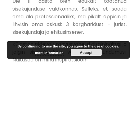
Üle 11 aasta olen edukalt töötanud
sisekujunduse valdkonnas. Selleks, et saada
oma ala professionaaliks, ma pikalt õppisin ja
lihvisin oma oskusi: 3 kõrgharidust – jurist,
sisekujundaja ja ehitusinsener.
Külastan pidevalt rahvusvahelisi disaininäitusi ja
By continuing to use the site, you agree to the use of cookies.
jälgin sisekujunduse valdkonna suundumusi.
Accept
more information
Näitused on minu inspiratsioon!
Mul õnnestus koguda enda ümber
professionaalide meeskond, kellega töötan
edukalt oma projektides julgete ja huvitavate
ideede elluviimisel.