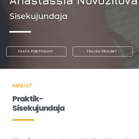
Anastassia Novožilova
Sisekujundaja
VAATA PORTFOLIOT
TELLIDA PROJEKT
MINUST
Praktik-
Sisekujundaja