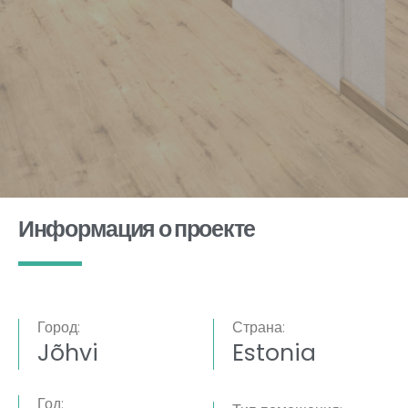
Информация о проекте
Город:
Страна:
Jõhvi
Estonia
Год: