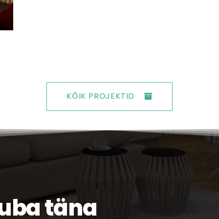
KÕIK PROJEKTID
juba täna