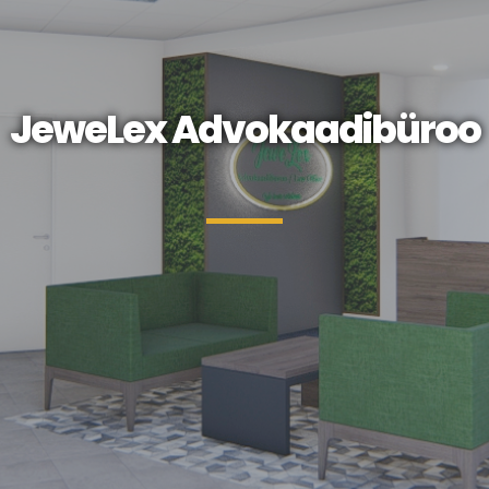
JeweLex Advokaadibüroo