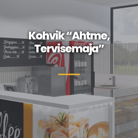
Kohvik “Ahtme,
Tervisemaja”