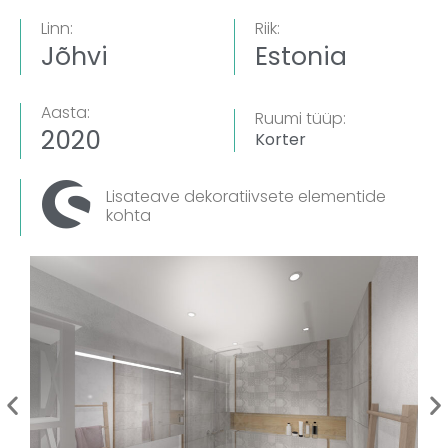
Linn:
Riik:
Jõhvi
Estonia
Aasta:
Ruumi tüüp:
2020
Korter
Lisateave dekoratiivsete elementide
kohta