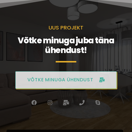
UUS PROJEKT
Võtke minuga juba täna
ühendust!
VÕTKE MINUGA ÜHENDUST