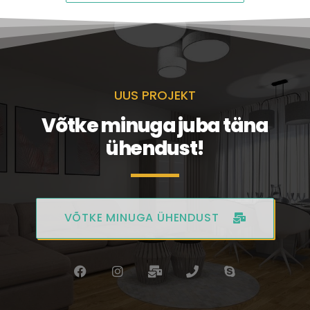
UUS PROJEKT
Võtke minuga juba täna
ühendust!
VÕTKE MINUGA ÜHENDUST