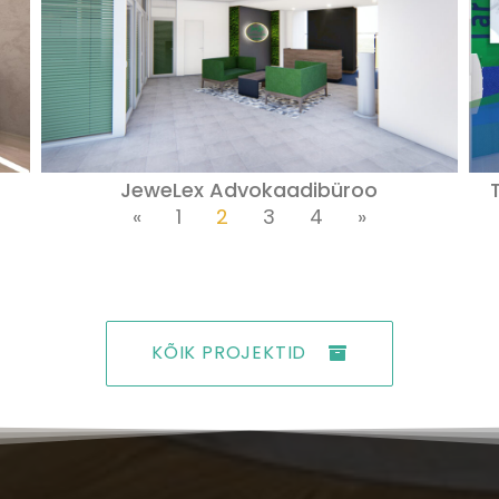
JeweLex Advokaadibüroo
«
1
2
3
4
»
KÕIK PROJEKTID