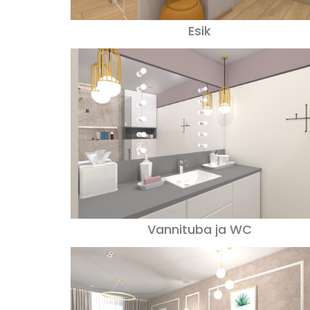
Esik
Vannituba ja WC