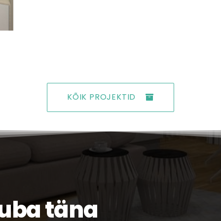
KÕIK PROJEKTID
juba täna