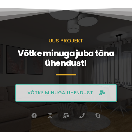
UUS PROJEKT
Võtke minuga juba täna
ühendust!
VÕTKE MINUGA ÜHENDUST