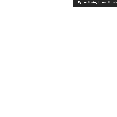
By continuing to use the sit
KÕIK PROJEKTID
juba
!