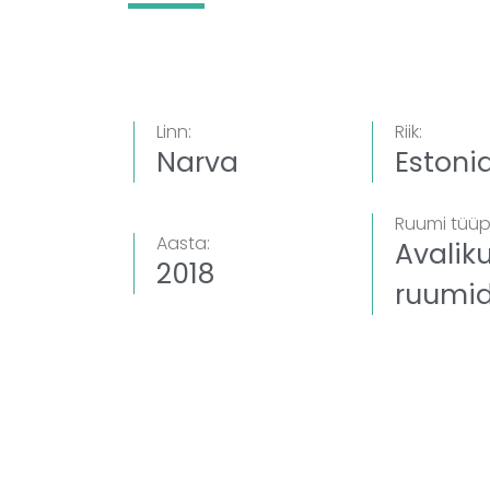
Linn:
Riik:
Narva
Estoni
Ruumi tüüp
Aasta:
Avalik
2018
ruumi