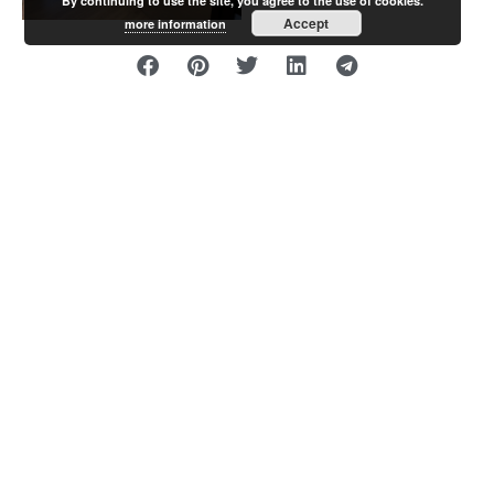
By continuing to use the site, you agree to the use of cookies.
Accept
more information
KÕIK PROJEKTID
UUS PROJEKT
Võtke minuga juba täna
ühendust!