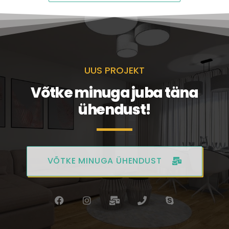
UUS PROJEKT
Võtke minuga juba täna
ühendust!
VÕTKE MINUGA ÜHENDUST