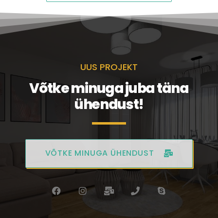
UUS PROJEKT
Võtke minuga juba täna
ühendust!
VÕTKE MINUGA ÜHENDUST