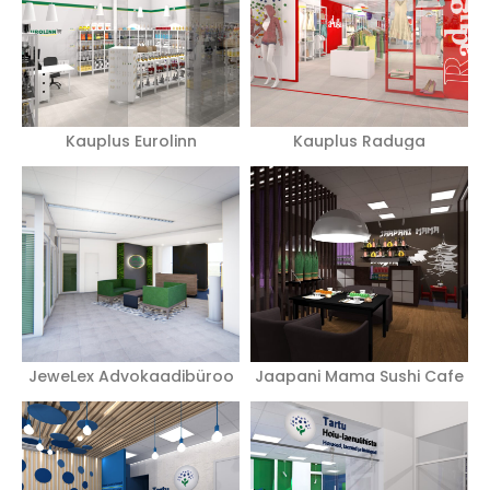
Kauplus Eurolinn
Kauplus Raduga
JeweLex Advokaadibüroo
Jaapani Mama Sushi Cafe