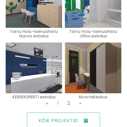
Tartu Hoiu-laenuühistu
Tartu Hoiu-laenuühistu
Narva esindus
Jõhvi esindus
KEREEKSPERTi esindus
Noortekeskus
«
1
2
»
KÕIK PROJEKTID