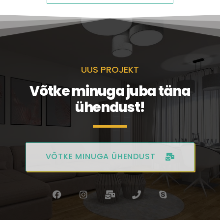
UUS PROJEKT
Võtke minuga juba täna
ühendust!
VÕTKE MINUGA ÜHENDUST